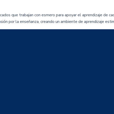
cados que trabajan con esmero para apoyar el aprendizaje de ca
asión por la enseñanza, creando un ambiente de aprendizaje esti