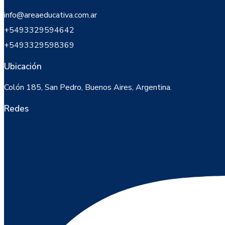
info@areaeducativa.com.ar​
+5493329594642
+5493329598369
Ubicación
Colón 185, San Pedro, Buenos Aires, Argentina.
Redes
Instagram